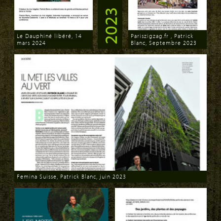
2023
Le Dauphiné libéré, 14
Pariszigzag.fr , Patrick
mars 2024
Blanc, Septembre 2023
Download
Download
Femina Suisse, Patrick Blanc, juin 2023
Download