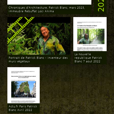
2022
Chroniques d'Architecture, Patrick Blanc, mars 2023,
immeuble Rebuffat Loci Anima
Download
La nouvelle
Portrait de Patrick Blanc - inventeur des
republique Patrick
murs végétaux
Blanc 7 aout 2022
Download
Download
Actu.fr Paris Patrick
Blanc Avril 2022
Download