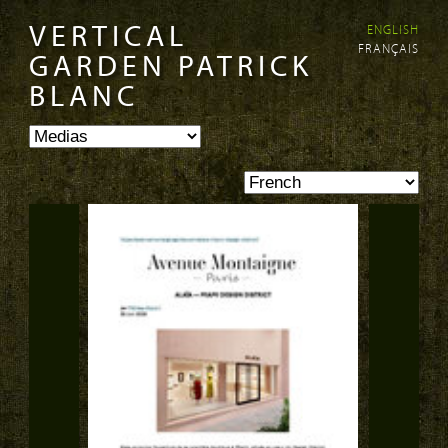
VERTICAL
ENGLISH
Skip to
Skip to
FRANÇAIS
main
navigation
GARDEN PATRICK
content
BLANC
PAGES