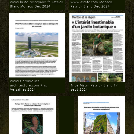
www.histoiresroyales.fr Patrick
www.asmfc.com Monaco
Blanc Monaco Dec 2024
Patrick Blanc Dec 2024
Download
Download
www.Chroniques-
architecture.com Prix
Nice Matin Patrick Blanc 17
Versailles 2024
sept 2024
Download
Download