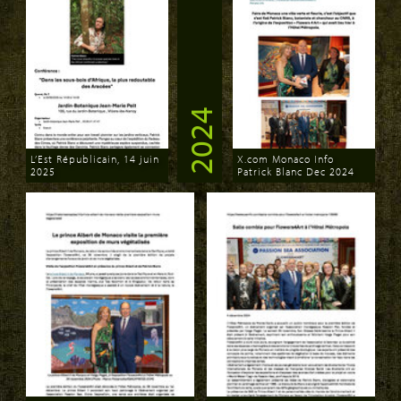
2024
L’Est Républicain, 14 juin
X.com Monaco Info
2025
Patrick Blanc Dec 2024
Download
Download