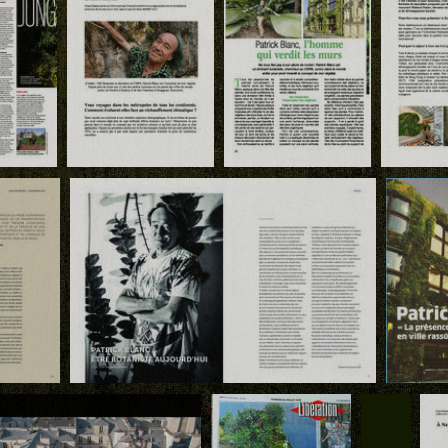
Bienvenue dan
Patrick
Jungle de Cre
u Mur
Partners, Patri
Garden Lab n°12, maison de Patrick Blanc
Blanc, Avril 20
Download
Download
Downloa
Les Veillées des
Le Petit Jo
obre
La Tribune 9 octobre
Chaumières,Patrick
Hotel Hon
2020
Blanc, Aout 2020
juillet 202
Download
Downlo