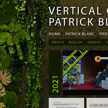
VERTICAL
Skip to
Skip to
main
navigation
PATRICK 
content
HOME
PATRICK BLANC
PRO
FRENCH
ENGLISH
GERMAN
A
PAGES
2021
Download