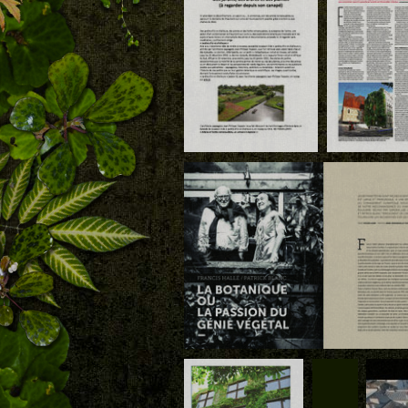
Le Point, Nice, Rencontre avec 
Blanc, botaniste et inventeur d
Végétal, 19 nov 2021
Download
Download
Le Monde 17 novembre
Immoluxe oct
2020
2020
Download