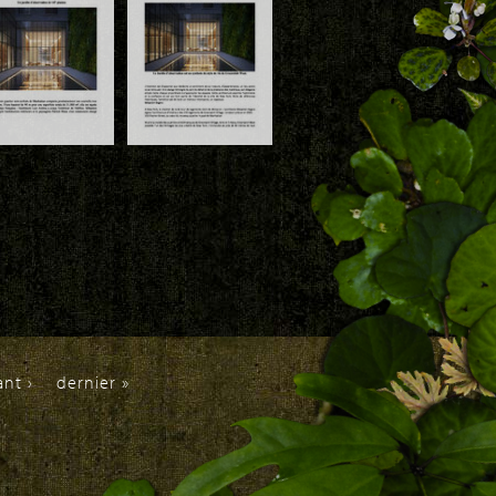
, 50 idées
Bâtiments, 50 idées
limat, Engie
pour le climat, Engie
P. 64, Jan.
Solutions, P. 65, Jan.
2020
wnload
Download
www.mysweetimmo.com
.batiactu.com 4
1 decembre 2018,
 2018, Vertical
110 Charlton New
den by Patrick
York, Vertical Garden
nc
by Patrick Blanc
ant ›
dernier »