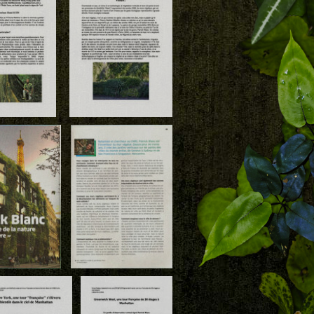
s The
Oasis d'Aboukir,
utz &
Journal du
ck
Dimanche, 21 Nov.
21
2020
d
Download
urnal Icon
g Kong 2
0
Le Temps 4 juin 2020
ad
Download