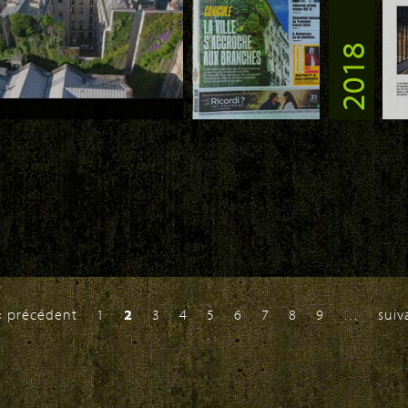
2018
Bâtiments
nique ou
pour le c
é et
Solutions, 
Garden Lab Feb 2020 Editorial par Patrick Blanc
2020
 website
Download
Do
Oasis d'Aboukir, Mur
Végétal par Patrick
www
sse-moi les jumelles, 20
Blanc, couverture de
dec
bre 2019, Mur Végétal Patrick
Libération, 26 juillet
Gar
2019
Bla
‹ précédent
1
2
3
4
5
6
7
8
9
…
suiv