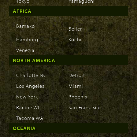
Tokyo
Yamaguchi
AFRICA
Bamako
Beiler
Hamburg
Kochi
Venezia
NORTH AMERICA
Charlotte NC
Detroit
Los Angeles
Miami
New York
Phoenix
Racine WI
San Francisco
Tacoma WA
OCEANIA