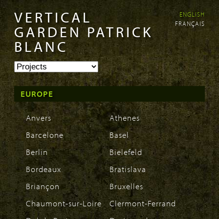
VERTICAL
ENGLISH
Skip to
Skip to
FRANÇAIS
main
navigation
GARDEN PATRICK
content
BLANC
EUROPE
Anvers
Athenes
Barcelone
Basel
Berlin
Bielefeld
Bordeaux
Bratislava
Briançon
Bruxelles
Chaumont-sur-Loire
Clermont-Ferrand