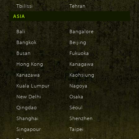
Tbilissi
Tehran
ASIA
Bali
Bangalore
Bangkok
Beijing
Busan
Fukuoka
Hong Kong
Kanagawa
Kanazawa
Kaohsiung
Kuala Lumpur
Nagoya
New Delhi
Osaka
Qingdao
Séoul
Shanghai
Shenzhen
Singapour
Taipei