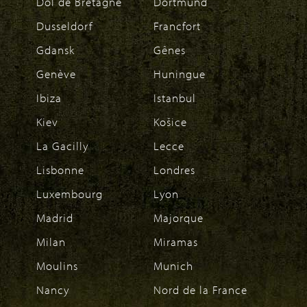
Dol de Bretagne
Dortmund
Dusseldorf
Francfort
Gdansk
Gênes
Genève
Huningue
Ibiza
Istanbul
Kiev
Košice
La Gacilly
Lecce
Lisbonne
Londres
Luxembourg
Lyon
Madrid
Majorque
Milan
Miramas
Moulins
Munich
Nancy
Nord de la France